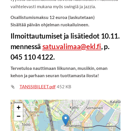
vaihtelevasti mukana myös swingiä ja jazzia.
Osallistumismaksu 12 euroa (laskutetaan)
Sisältää päivän ohjelman ruokailuineen.
Ilmoittautumiset ja lisätiedot 10.11.
mennessä
satu.valimaa@ekl.fi
, p.
045 110 4122.
Tervetuloa nauttimaan liikunnan, musiikin, oman
kehon ja parhaan seuran tuottamasta ilosta!
TANSSIBILEET.pdf
452 KB
+
−