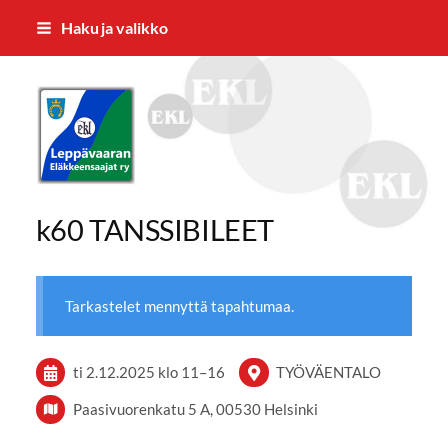
Siirry
Haku ja valikko
sivun
sisältöön
Leppävaaran Eläkkeensaajat ry
k60 TANSSIBILEET
Tarkastelet mennyttä tapahtumaa.
ti 2.12.2025
klo 11
–
16
TYÖVÄENTALO
Paasivuorenkatu 5 A, 00530 Helsinki