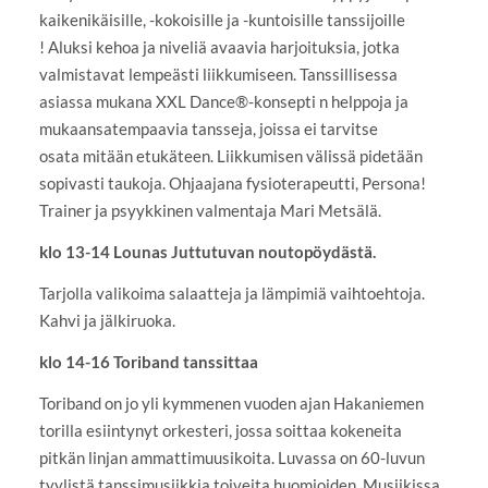
kaikenikäisille, -kokoisille ja -kuntoisille tanssijoille
! Aluksi kehoa ja niveliä avaavia harjoituksia, jotka
valmistavat lempeästi liikkumiseen. Tanssillisessa
asiassa mukana XXL Dance®-konsepti n helppoja ja
mukaansatempaavia tansseja, joissa ei tarvitse
osata mitään etukäteen. Liikkumisen välissä pidetään
sopivasti taukoja. Ohjaajana fysioterapeutti, Persona!
Trainer ja psyykkinen valmentaja Mari Metsälä.
klo 13-14 Lounas Juttutuvan noutopöydästä.
Tarjolla valikoima salaatteja ja lämpimiä vaihtoehtoja.
Kahvi ja jälkiruoka.
klo 14-16 Toriband tanssittaa
Toriband on jo yli kymmenen vuoden ajan Hakaniemen
torilla esiintynyt orkesteri, jossa soittaa kokeneita
pitkän linjan ammattimuusikoita. Luvassa on 60-luvun
tyylistä tanssimusiikkia toiveita huomioiden. Musiikissa